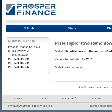
O firmie
Oferta
Dla
Skontaktuj się z nami:
Przedsiębiorstwo Remonto
Prosper Finance Sp. z o.o.
ul. Mickiewicza 29
Dłużnik:
Przedsiębiorstwo Remontowo-Budo
40-085 Katowice
tel.
530 203 504
Kwota wierzytelności:
1 457,10 zł
tel.
530 780 244
tel.
668 380 647
Dodatkowe informacje:
Opublikowane na stronach s
O firmie
Oferta
Dla dłużników
Kontakt
Polityka prywatności i plików cookies
Zakres naszej dzia