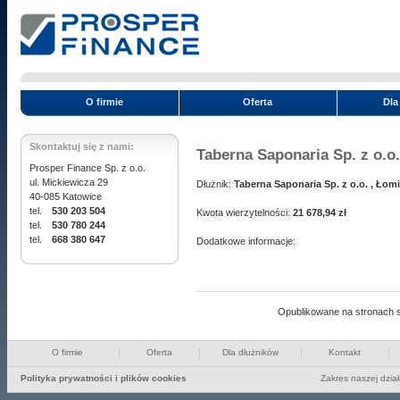
O firmie
Oferta
Dla
Skontaktuj się z nami:
Taberna Saponaria Sp. z o.o.
Prosper Finance Sp. z o.o.
ul. Mickiewicza 29
Dłużnik:
Taberna Saponaria Sp. z o.o. , Łom
40-085 Katowice
tel.
530 203 504
Kwota wierzytelności:
21 678,94 zł
tel.
530 780 244
tel.
668 380 647
Dodatkowe informacje:
Opublikowane na stronach s
O firmie
Oferta
Dla dłużników
Kontakt
Polityka prywatności i plików cookies
Zakres naszej dzia